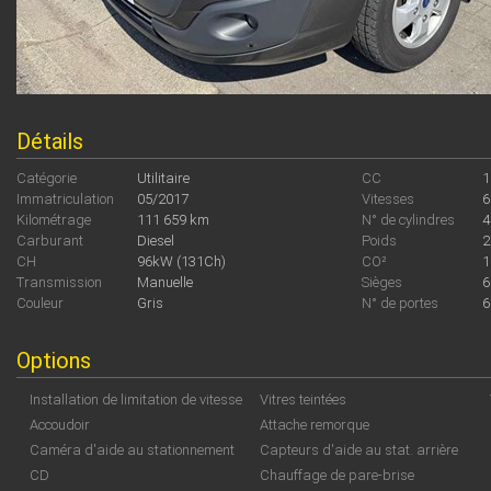
Détails
Catégorie
Utilitaire
CC
1
Immatriculation
05/2017
Vitesses
6
Kilométrage
111 659 km
N° de cylindres
4
Carburant
Diesel
Poids
2
CH
96kW (131Ch)
CO²
1
Transmission
Manuelle
Sièges
6
Couleur
Gris
N° de portes
6
Options
Installation de limitation de vitesse
Vitres teintées
Accoudoir
Attache remorque
Caméra d'aide au stationnement
Capteurs d'aide au stat. arrière
CD
Chauffage de pare-brise